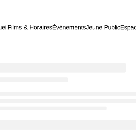
eil
Films & Horaires
Évènements
Jeune Public
Espac