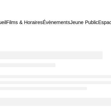
eil
Films & Horaires
Évènements
Jeune Public
Espac